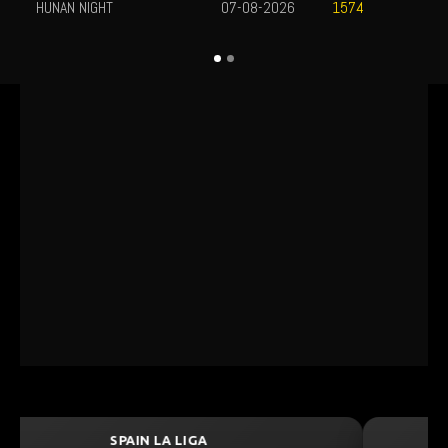
HUNAN NIGHT
07-08-2026
1574
SPAIN LA LIGA