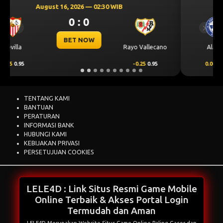
August 16, 2026 — 00:30 WIB
0 : 0
Previous
Next
BET NOW
cano
Alaves
Getafe
95
0.00
0.62
0.00
-0.72
TENTANG KAMI
BANTUAN
PERATURAN
INFORMASI BANK
HUBUNGI KAMI
KEBIJAKAN PRIVASI
PERSETUJUAN COOKIES
LELE4D : Link Situs Resmi Game Mobile
Online Terbaik & Akses Portal Login
Termudah dan Aman
LELE4D Merupakan Website Situs Game Online Paling Gacor dan