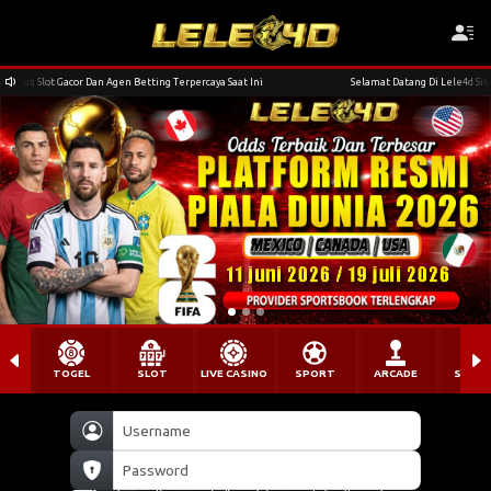
us Slot Gacor Dan Agen Betting Terpercaya Saat Ini
Selamat Datang Di Lele4d Situs Slo
TOGEL
SLOT
LIVE CASINO
SPORT
ARCADE
SABU