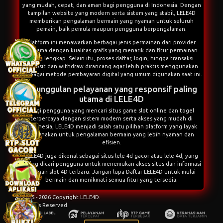
yang mudah, cepat, dan aman bagi pengguna di Indonesia. Dengan
tampilan website yang modern serta sistem yang stabil, LELE4D
memberikan pengalaman bermain yang nyaman untuk seluruh
pemain, baik pemula maupun pengguna berpengalaman.
Platform ini menawarkan berbagai jenis permainan dari provider
ternama dengan kualitas grafis yang menarik dan fitur permainan
yang lengkap. Selain itu, proses daftar, login, hingga transaksi
deposit dan withdraw dirancang agar lebih praktis menggunakan
berbagai metode pembayaran digital yang umum digunakan saat ini.
Keunggulan pelayanan yang responsif paling
utama di LELE4D
Bagi pengguna yang mencari situs game slot online dan togel
terpercaya dengan sistem modern serta akses yang mudah di
Indonesia, LELE4D menjadi salah satu pilihan platform yang layak
digunakan untuk pengalaman bermain yang lebih nyaman dan
efisien.
LELE4D juga dikenal sebagai situs
lele 4d gacor
atau
lele 4d
, yang
sering dicari pengguna untuk menemukan akses situs dan informasi
layanan slot 4D terbaru. Jangan lupa
Daftar LELE4D
untuk mulai
bermain dan menikmati semua fitur yang tersedia.
© 2015 - 2026 Copyright LELE4D.
All Rights Reserved.