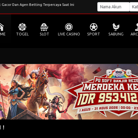
n Agen Betting Terpercaya Saat Ini
Selamat Datang Di Lele4d Situs Slo
ME
TOGEL
SLOT
LIVE CASINO
SPORT
SABUNG
ARC
 !