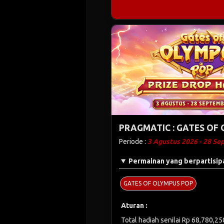
PRAGMATIC : GATES OF
Periode :
3 Agustus 2026 - 28 S
Permainan yang berpartisip
GATES OF OLYMPUS POP
Aturan :
Total hadiah senilai Rp 68,780,25