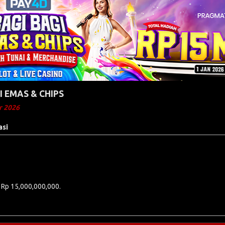
I EMAS & CHIPS
r 2026
asi
i Rp 15,000,000,000.