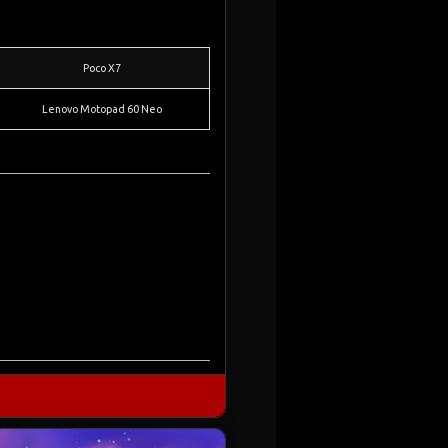
Poco X7
Lenovo Motopad 60 Neo