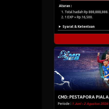
Aturan :
Total hadiah Rp 888,888,888.
1 EXP = Rp.16,500.
Syarat & Ketentuan
CMD: PESTAPORA PIALA
Periode :
1 Juni - 2 Agustus 2026