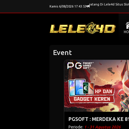
Selamat Datang Di Lele4d Situs Slot Gacor Da
Kamis 6/08/2026 17:43:55
HO
Event
PGSOFT : MERDEKA KE 81
Periode:
1 - 31 Agustus 2026