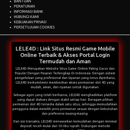
BANTUAN
PERATURAN
INFORMASI BANK
HUBUNGI KAMI
KEBIJAKAN PRIVASI
PERSETUJUAN COOKIES
LELE4D : Link Situs Resmi Game Mobile
Online Terbaik & Akses Portal Login
Termudah dan Aman
LELE4D Merupakan Website Situs Game Online Paling Gacor dan
Populer Dengan Pasaran Terlengkap Di Indonesia. Dengan sistem
pengelolaan yang profesional dan layanan yang terus diperbarui,
LELE4D berkomitmen memberikan akses permainan slot 4D yang
mudah, aman, dan nyaman untuk digunakan.
Sebagai agen yang telah berlisensi,
LELE4D
menghadirkan platform
yang dapat diakses dengan stabil setiap hari. Beragam pilihan
permainan slot 4D tersedia dalam satu situs, sehingga memudahkan
pengguna dalam memilih jenis permainan sesuai dengan kebutuhan
dan preferensi masing-masing.
Dari sisi transaksi, LELE4D menawarkan kemudahan dengan minimal
deposit receh mulai dari 10 ribu rupiah. Dukungan metode