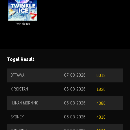
Twinkle Ice
Togel Result
TOTO WUHAN
07-08-2026
5883
HK SIANG
06-08-2026
9220
MALAYSIA
06-08-2026
4549