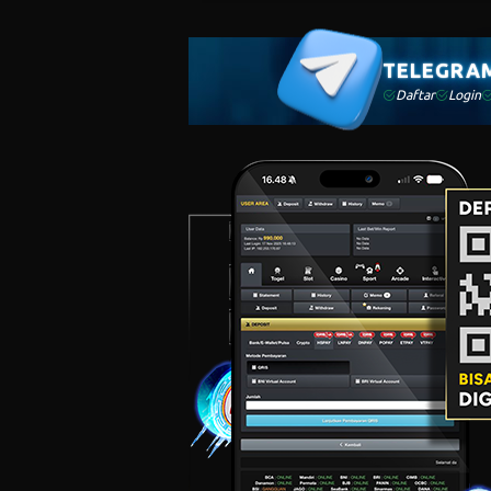
Mummy Lock Riches
Mon
TELEGRA
Daftar
Login
Bountiful Birds
Joker