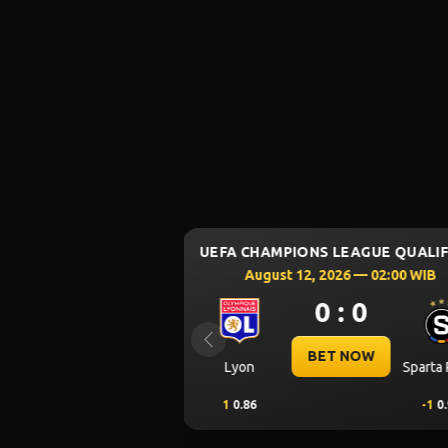
12 Skulls of the Dead
Pong 
UEFA CHAMPIONS LEAGUE QUALIF
Grand Casino Heist
Mer
August 11, 2026 — 22:59 WIB
0 : 0
Previous
BET NOW
Union 
Bodo Glimt
Gill
0.75
0.82
-0.75