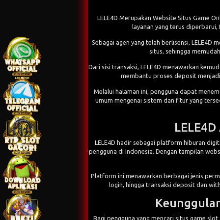
LELE4D Merupakan Website Situs Game Onli
layanan yang terus diperbaru
Sebagai agen yang telah berlisensi,
LELE4D
me
Red Hot Riches
Cash 
situs, sehingga memudah
Dari sisi transaksi, LELE4D menawarkan kemu
membantu proses deposit menjadi leb
Melalui halaman ini, pengguna dapat menemu
umum mengenai sistem dan fitur yang terse
LELE4D 
LELE4D
hadir sebagai platform hiburan digi
pengguna di Indonesia. Dengan tampilan webs
Sweet Jar Xmas
Fire &
Combo
Platform ini menawarkan berbagai jenis permai
login, hingga transaksi deposit dan w
Keunggulan
Bagi pengguna yang mencari situs game slot 