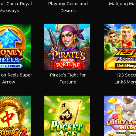
of Cairo: Royal
Playboy Gems and
Mahjong Ma
Maxways
Desires
on Reels Super
Pirate’s Fight for
123 Socc
Arrow
Fortune
Link&Mer