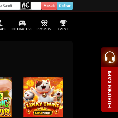
us Slot Gacor Dan Agen Betting Terpercaya Saat Ini
Masuk
Daftar
ADE
INTERACTIVE
PROMOSI
EVENT