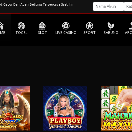
or Dan Agen Betting Terpercaya Saat Ini
Selamat Datang Di Lele4d Sit
ME
TOGEL
SLOT
LIVE CASINO
SPORT
SABUNG
ARC