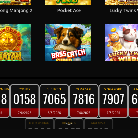
Pong Mahjong 2
Pocket Ace
Lucky Twins 
yan Boost
Bass Catch SUPER UP
Lucky Twins 
Jackpot
RNING
SYDNEY
SHENZEN
YAMAZAKI
SINGAPORE
AJ
78
0158
7065
7816
7907
6
26
7/8/2026
7/8/2026
7/8/2026
7/8/2026
7
TOTO WUHAN
HK SIANG
MALAYSIA
6989
8867
7218