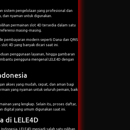
n sistem pengelolaan yang profesional dan
, dan nyaman untuk digunakan.
ilihan permainan slot 4D tersedia dalam satu
unes
Tiger's Treasures
referensi masing-masing.
tode pembayaran modern seperti Dana dan QRIS
slot 4D yang banyak dicari saat ini.
panduan penggunaan layanan, hingga gambaran
t membantu pengguna mengenal LELE4D dengan
ndonesia
ngan akses yang mudah, cepat, dan aman bagi
rmain yang nyaman untuk seluruh pemain, baik
dusa
Seven 7's
ainan yang lengkap. Selain itu, proses daftar,
 digital yang umum digunakan saat ini.
a di LELE4D
Indonesia, LELE4D menjadi salah satu pilihan