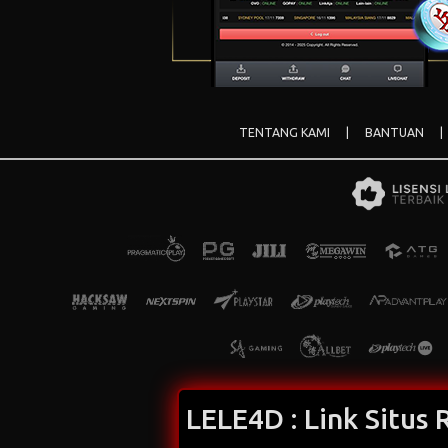
Diamond Inferno
Moonl
The
TENTANG KAMI
|
BANTUAN
|
Fire & Diamond Joker
Af
LELE4D : Link Situs