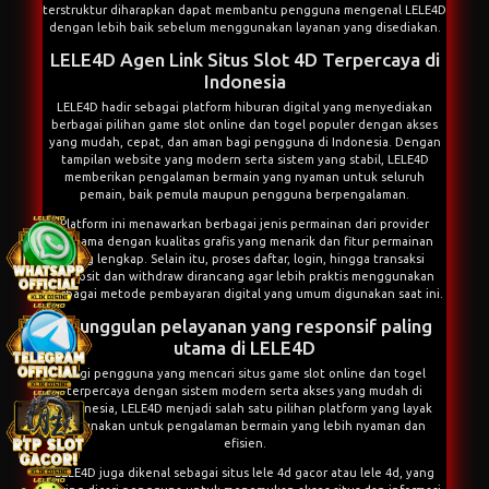
terstruktur diharapkan dapat membantu pengguna mengenal LELE4D
dengan lebih baik sebelum menggunakan layanan yang disediakan.
LELE4D Agen Link Situs Slot 4D Terpercaya di
Indonesia
LELE4D
hadir sebagai platform hiburan digital yang menyediakan
berbagai pilihan game slot online dan togel populer dengan akses
yang mudah, cepat, dan aman bagi pengguna di Indonesia. Dengan
tampilan website yang modern serta sistem yang stabil, LELE4D
memberikan pengalaman bermain yang nyaman untuk seluruh
pemain, baik pemula maupun pengguna berpengalaman.
Platform ini menawarkan berbagai jenis permainan dari provider
ternama dengan kualitas grafis yang menarik dan fitur permainan
yang lengkap. Selain itu, proses daftar, login, hingga transaksi
deposit dan withdraw dirancang agar lebih praktis menggunakan
berbagai metode pembayaran digital yang umum digunakan saat ini.
Keunggulan pelayanan yang responsif paling
utama di LELE4D
Bagi pengguna yang mencari situs game slot online dan togel
terpercaya dengan sistem modern serta akses yang mudah di
Indonesia, LELE4D menjadi salah satu pilihan platform yang layak
digunakan untuk pengalaman bermain yang lebih nyaman dan
efisien.
LELE4D juga dikenal sebagai situs
lele 4d gacor
atau
lele 4d
, yang