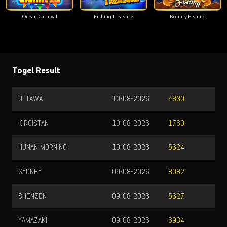
Ocean Carnival
Fishing Treasure
Bounty Fishing
Togel Result
OTTAWA
10-08-2026
4830
KIRGISTAN
10-08-2026
1760
HUNAN MORNING
10-08-2026
5624
SYDNEY
09-08-2026
8082
SHENZEN
09-08-2026
5627
YAMAZAKI
09-08-2026
6934