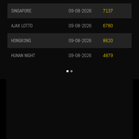
SINGAPORE
09-08-2026
7137
AJAX LOTTO
09-08-2026
6780
HONGKONG
09-08-2026
8620
HUNAN NIGHT
09-08-2026
4879