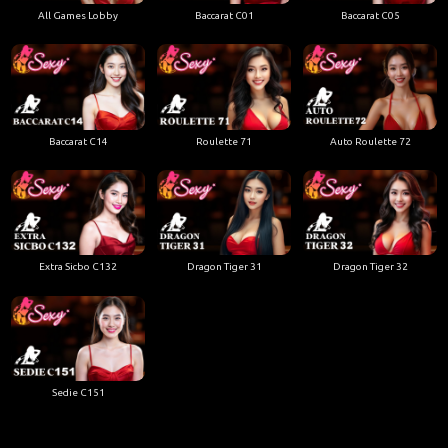
All Games Lobby
Baccarat C01
Baccarat C05
Baccarat C14
Roulette 71
Auto Roulette 72
Extra Sicbo C132
Dragon Tiger 31
Dragon Tiger 32
Sedie C151